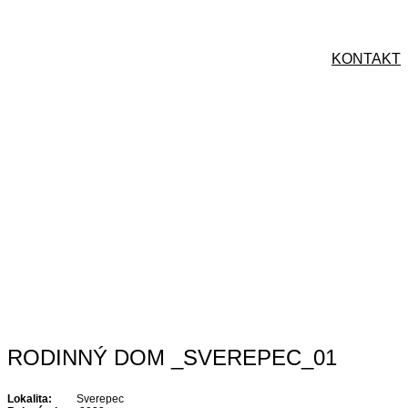
Skip
to
content
KONTAKT
RODINNÝ DOM _SVEREPEC_01
Lokalita:
Sverepec