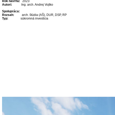
Rok návrhu:
2023
Autori:
Ing. arch. Andrej Vojtko
Spolupráca:
Rozsah:
arch. štúdia (AŠ), DUR, DSP, RP
Typ:
súkromná investícia