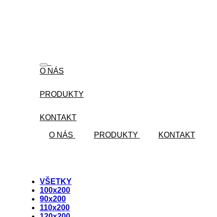
Skip
to
content
O NÁS
PRODUKTY
KONTAKT
O NÁS
PRODUKTY
KONTAKT
VŠETKY
100x200
90x200
110x200
120x200